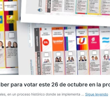
ber para votar este 26 de octubre en la pr
E
nales, en un proceso histórico donde se implementa …
Sigue leyendo
2
t
l