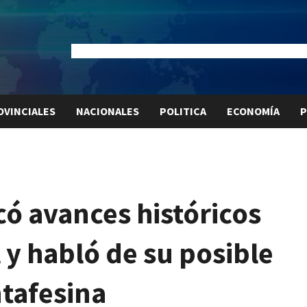
Dólar Oficial:
$1520
Dólar Blue:
$1525
Dólar MEP:
$15
OVINCIALES
NACIONALES
POLITICA
ECONOMÍA
P
có avances históricos
l y habló de su posible
ntafesina