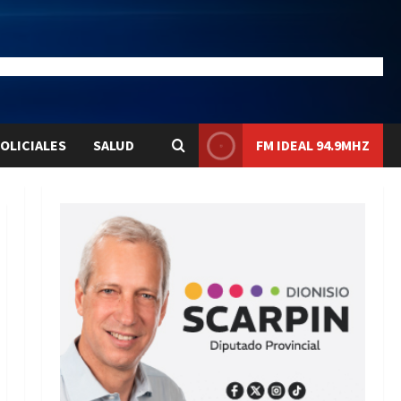
28.1
Liqui:
$1580.7
OLICIALES
SALUD
FM IDEAL 94.9MHZ