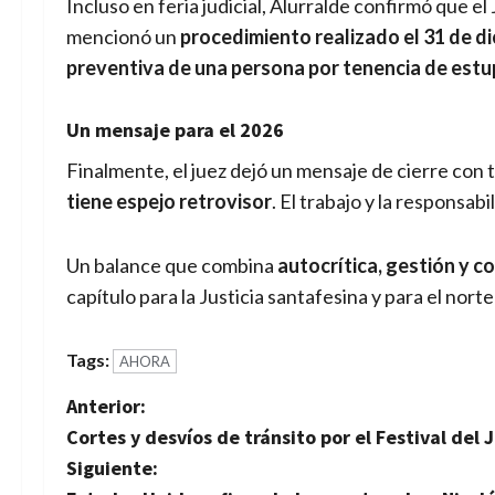
Incluso en feria judicial, Alurralde confirmó que 
mencionó un
procedimiento realizado el 31 de d
preventiva de una persona por tenencia de estu
Un mensaje para el 2026
Finalmente, el juez dejó un mensaje de cierre con
tiene espejo retrovisor
. El trabajo y la responsabi
Un balance que combina
autocrítica, gestión y 
capítulo para la Justicia santafesina y para el norte
Tags:
AHORA
N
Anterior:
Cortes y desvíos de tránsito por el Festival de
a
Siguiente: