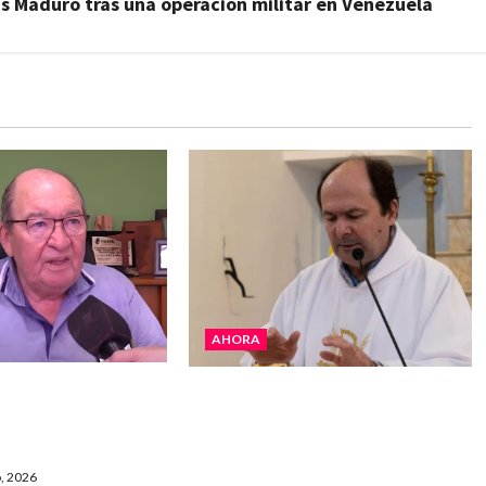
s Maduro tras una operación militar en Venezuela
AHORA
 La realidad es
San Cayetano: el Padre Walter
 “Estamos muy
Veníca pidió unidad, trabajo y
e Gobierno”
creatividad frente a las
dificultades
, 2026