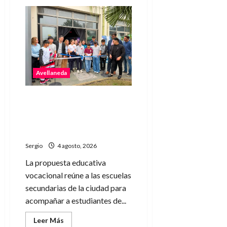
de
Avellaneda
abrió
una
nueva
edición
de
la
Jornada
de
Avellaneda
Orientación
Profesional
y
Personal
Avellaneda puso en marcha
una nueva edición de “Yo
elijo” para orientar a
futuros estudiantes
Sergio
4 agosto, 2026
La propuesta educativa
vocacional reúne a las escuelas
secundarias de la ciudad para
acompañar a estudiantes de...
Leer
Leer Más
más