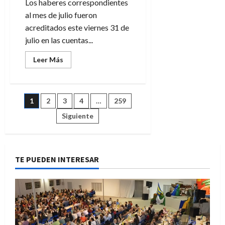
Los haberes correspondientes
al mes de julio fueron
acreditados este viernes 31 de
julio en las cuentas...
Leer
Leer Más
más
acerca
de
La
Municipalidad
Paginación
1
2
3
4
…
259
de
Avellaneda
abonó
Siguiente
de
los
sueldos
del
entradas
personal
municipal
correspondiente
TE PUEDEN INTERESAR