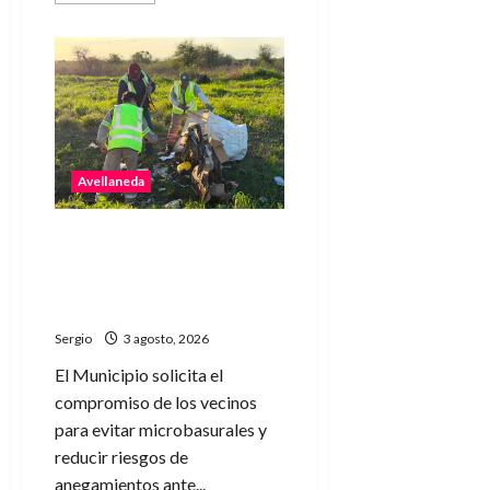
acerca
de
Avellaneda
puso
en
marcha
una
nueva
edición
de
“Yo
Avellaneda
elijo”
para
orientar
a
Avellaneda advierte sobre el
futuros
estudiantes
impacto de los
microbasurales y pide
colaboración vecinal
Sergio
3 agosto, 2026
El Municipio solicita el
compromiso de los vecinos
para evitar microbasurales y
reducir riesgos de
anegamientos ante...