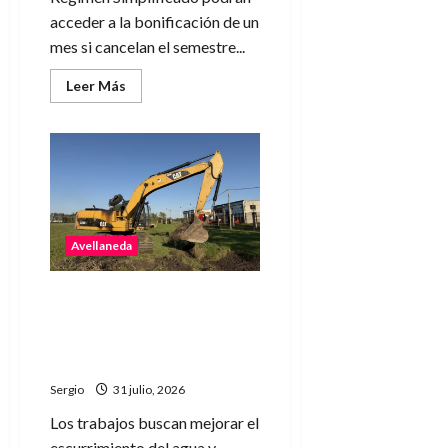
acceder a la bonificación de un
mes si cancelan el semestre...
Leer
Leer Más
más
acerca
de
Avellaneda
mantiene
vigente
el
beneficio
para
el
pago
Avellaneda
semestral
del
DReI
hasta
Avellaneda realiza tareas
fines
preventivas de limpieza de
de
agosto
desagües ante la llegada de
El Niño
Sergio
31 julio, 2026
Los trabajos buscan mejorar el
escurrimiento del agua y