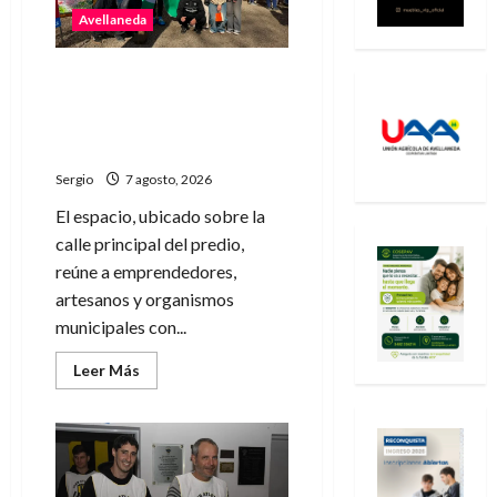
Avellaneda
Avellaneda invita a descubrir
su stand con
emprendedores, innovación
y propuestas familiares
Sergio
7 agosto, 2026
El espacio, ubicado sobre la
calle principal del predio,
reúne a emprendedores,
artesanos y organismos
municipales con...
Leer
Leer Más
más
acerca
de
Avellaneda
invita
a
descubrir
su