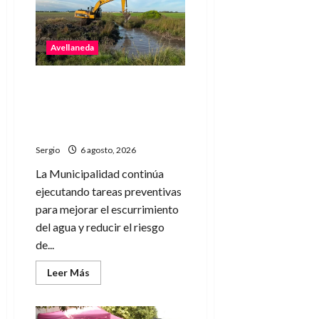
de
la
última
raviolada
Avellaneda
del
año
con
una
Avellaneda avanza con
noche
de
trabajos de limpieza y
gastronomía
rectificación de desagües
y
música
ante el fenómeno de El Niño
Sergio
6 agosto, 2026
La Municipalidad continúa
ejecutando tareas preventivas
para mejorar el escurrimiento
del agua y reducir el riesgo
de...
Leer
Leer Más
más
acerca
de
Avellaneda