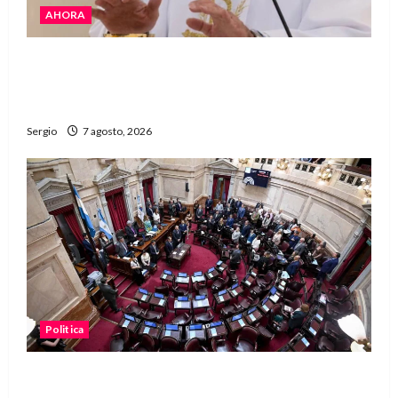
AHORA
San Cayetano: el Padre Walter Veníca pidió
unidad, trabajo y creatividad frente a las
dificultades
Sergio
7 agosto, 2026
Politica
El Senado aprobó la ley de inviolabilidad de la