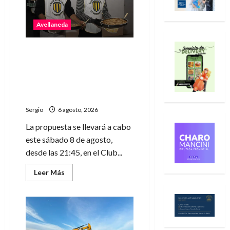
stand
con
emprendedores,
Avellaneda
innovación
y
propuestas
familiares
La Vertiente invita a
disfrutar de la última
raviolada del año con una
noche de gastronomía y
música
Sergio
6 agosto, 2026
La propuesta se llevará a cabo
este sábado 8 de agosto,
desde las 21:45, en el Club...
Leer
Leer Más
más
acerca
de
La
Vertiente
invita
a
disfrutar