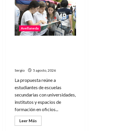
avanza
con
trabajos
de
limpieza
y
rectificación
Avellaneda
de
desagües
ante
el
Avellaneda abrió una nueva
fenómeno
edición de la Jornada de
de
El
Orientación Profesional y
Niño
Personal
Sergio
5 agosto, 2026
La propuesta reúne a
estudiantes de escuelas
secundarias con universidades,
institutos y espacios de
formación en oficios...
Leer
Leer Más
más
acerca