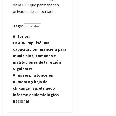
de la PDI que permanecen
privados de la libertad.
Tags:
Policiales
N
Anterior:
La ADR impulsó una
a
capacitación financiera para
municipios, comunas e
v
instituciones de la región
e
Siguiente:
Virus respiratorios en
g
aumento y baja de
chikungunya: el nuevo
a
informe epidemiológico
nacional
c
i