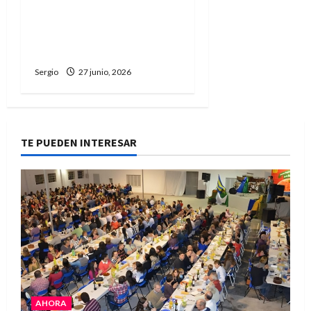
realizaron una marcha
pacífica por la búsqueda
de Rubén “Robertito”
Solís
Sergio
27 junio, 2026
TE PUEDEN INTERESAR
AHORA