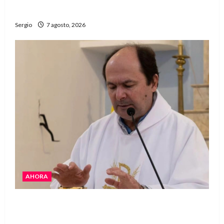
“Estamos muy lejos de este Gobierno”
Sergio
7 agosto, 2026
AHORA
San Cayetano: el Padre Walter Veníca pidió
unidad, trabajo y creatividad frente a las