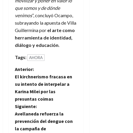
movilizar y poner en valor lo
que somos y de dónde
venimos
”, concluyó Ocampo,
subrayando la apuesta de Villa
Guillermina por
el arte como
herramienta de identidad,
diálogo y educación
.
Tags:
AHORA
N
Anterior:
El kirchnerismo fracasa en
a
su intento de interpelar a
Karina Milei por las
v
presuntas coimas
e
Siguiente:
Avellaneda refuerza la
g
prevención del dengue con
la campaña de