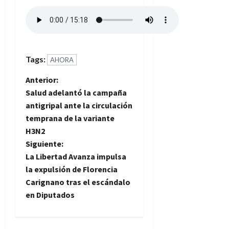
Tags:
AHORA
N
Anterior:
Salud adelantó la campaña
a
antigripal ante la circulación
temprana de la variante
v
H3N2
e
Siguiente:
La Libertad Avanza impulsa
g
la expulsión de Florencia
Carignano tras el escándalo
a
en Diputados
c