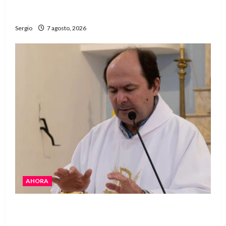
Héctor Cusit: La realidad es insoslayable
“Estamos muy lejos de este Gobierno”
Sergio
7 agosto, 2026
AHORA
San Cayetano: el Padre Walter Veníca pidió
unidad, trabajo y creatividad frente a las