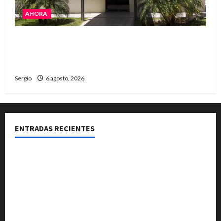
AHORA
La Cooperativa de Avellaneda trabaja para
restablecer totalmente el servicio eléctrico
tras el temporal
Sergio
6 agosto, 2026
ENTRADAS RECIENTES
Una familia de barrio Martín Fierro sufrió la voladura
total del techo de su vivienda tras el fuerte viento
El temporal causó daños en un galpón de grandes
dimensiones en la zona rural de Avellaneda
El temporal dejó cortes de energía y la EPE avanza