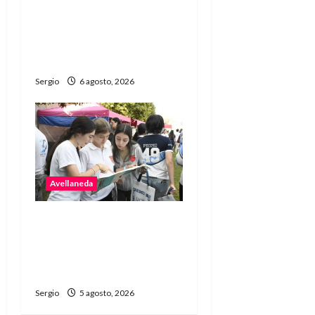
trabajos de limpieza y
rectificación de
desagües ante el
fenómeno de El Niño
Sergio
6 agosto, 2026
Avellaneda
Avellaneda abrió una
nueva edición de la
Jornada de Orientación
Profesional y Personal
Sergio
5 agosto, 2026