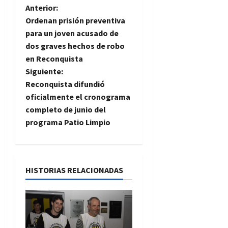
N
Anterior:
Ordenan prisión preventiva
a
para un joven acusado de
dos graves hechos de robo
v
en Reconquista
e
Siguiente:
Reconquista difundió
g
oficialmente el cronograma
completo de junio del
a
programa Patio Limpio
c
i
HISTORIAS RELACIONADAS
ó
n
d