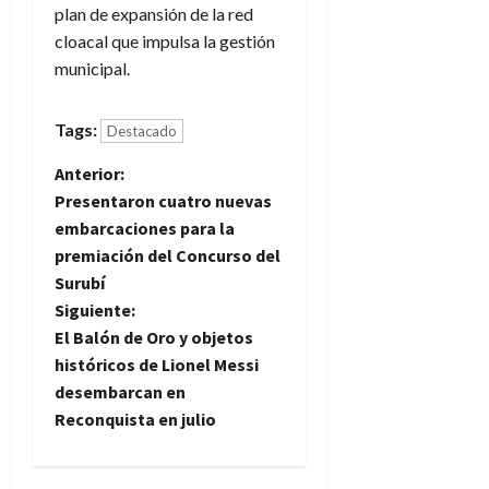
plan de expansión de la red
cloacal que impulsa la gestión
municipal.
Tags:
Destacado
N
Anterior:
Presentaron cuatro nuevas
a
embarcaciones para la
premiación del Concurso del
v
Surubí
e
Siguiente:
El Balón de Oro y objetos
g
históricos de Lionel Messi
desembarcan en
a
Reconquista en julio
c