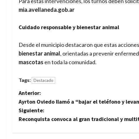
Para estas intervenciones, los turnos deben solicita
mia.avellaneda.gob.ar
Cuidado responsable y bienestar animal
Desde el municipio destacaron que estas acciones 
bienestar animal
, orientadas a prevenir enferm
mascotas
en toda la comunidad.
Tags:
Destacado
N
Anterior:
Ayrton Oviedo llamó a “bajar el teléfono y levan
a
Siguiente:
v
Reconquista convoca al gran tradicional y multitu
e