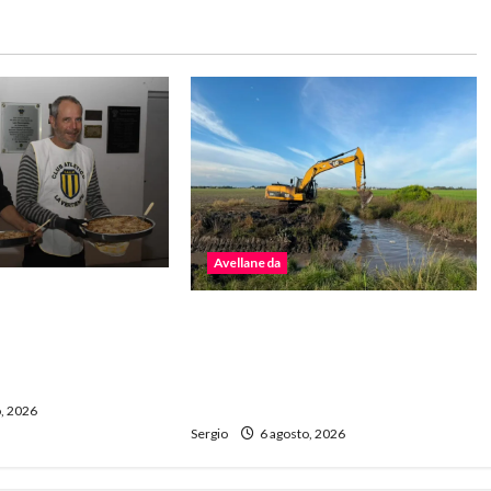
Avellaneda
invita a disfrutar
Avellaneda avanza con trabajos
raviolada del año
de limpieza y rectificación de
e de gastronomía y
desagües ante el fenómeno de
El Niño
, 2026
Sergio
6 agosto, 2026