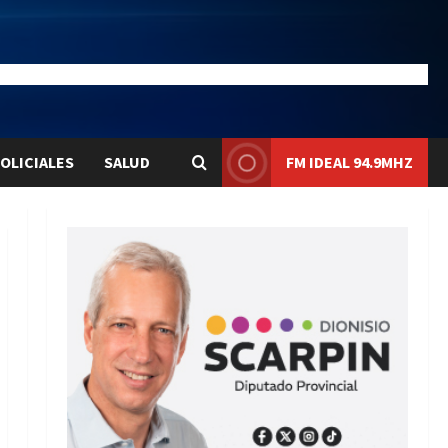
28.1
Liqui:
$1580.7
OLICIALES
SALUD
FM IDEAL 94.9MHZ