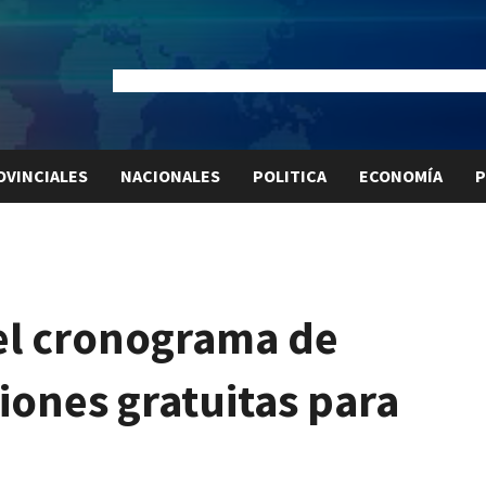
Dólar Oficial:
$1520
Dólar Blue:
$1525
Dólar MEP:
$15
OVINCIALES
NACIONALES
POLITICA
ECONOMÍA
P
el cronograma de
iones gratuitas para