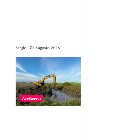
La Vertiente invita a
disfrutar de la última
raviolada del año con una
noche de gastronomía y
música
Sergio
6 agosto, 2026
Avellaneda
Avellaneda avanza con
trabajos de limpieza y
rectificación de
desagües ante el