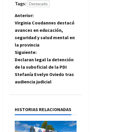
Tags:
Destacado
N
Anterior:
Virginia Coudannes destacó
a
avances en educación,
seguridad y salud mental en
v
la provincia
e
Siguiente:
Declaran legal la detención
g
de la suboficial de la PDI
Stefanía Evelyn Oviedo tras
a
audiencia judicial
c
i
HISTORIAS RELACIONADAS
ó
n