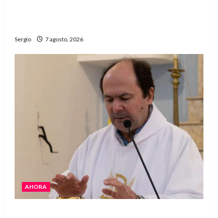
Héctor Cusit: La realidad es insoslayable
“Estamos muy lejos de este Gobierno”
Sergio
7 agosto, 2026
AHORA
San Cayetano: el Padre Walter Veníca pidió