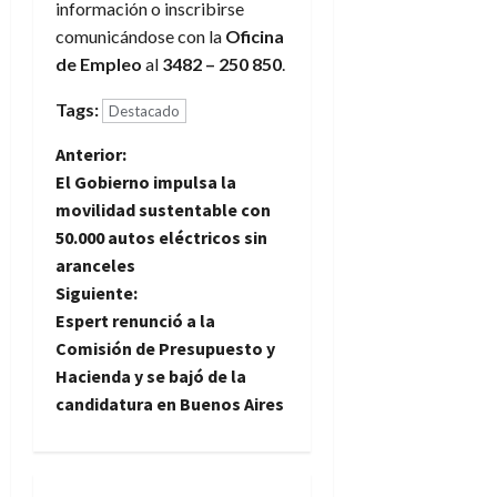
información o inscribirse
comunicándose con la
Oficina
de Empleo
al
3482 – 250 850
.
Tags:
Destacado
N
Anterior:
El Gobierno impulsa la
a
movilidad sustentable con
50.000 autos eléctricos sin
v
aranceles
e
Siguiente:
Espert renunció a la
g
Comisión de Presupuesto y
Hacienda y se bajó de la
a
candidatura en Buenos Aires
c
i