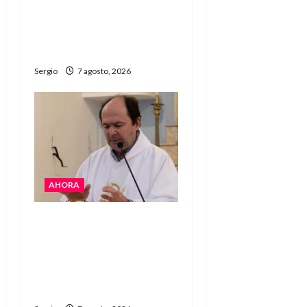
Héctor Cusit: La realidad
es insoslayable “Estamos
muy lejos de este
Gobierno”
Sergio
7 agosto, 2026
AHORA
San Cayetano: el Padre
Walter Veníca pidió
unidad, trabajo y
creatividad frente a las
dificultades