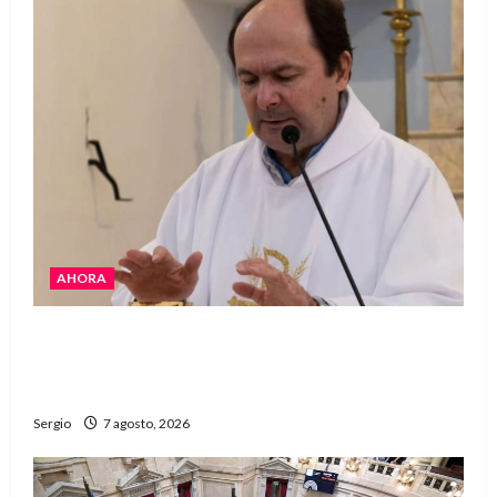
AHORA
San Cayetano: el Padre Walter Veníca pidió
unidad, trabajo y creatividad frente a las
dificultades
Sergio
7 agosto, 2026