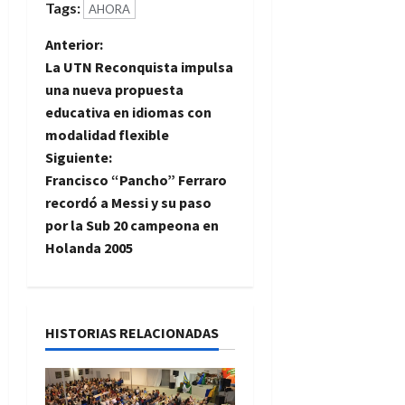
Tags:
AHORA
N
Anterior:
La UTN Reconquista impulsa
a
una nueva propuesta
educativa en idiomas con
v
modalidad flexible
e
Siguiente:
Francisco “Pancho” Ferraro
g
recordó a Messi y su paso
por la Sub 20 campeona en
a
Holanda 2005
c
i
HISTORIAS RELACIONADAS
ó
n