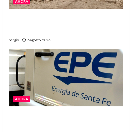
AHORA
El temporal causó daños en un galpón de
grandes dimensiones en la zona rural de
Avellaneda
Sergio
6 agosto, 2026
AHORA
El temporal dejó cortes de energía y la EPE
avanza con la reposición del servicio en
Reconquista y la zona