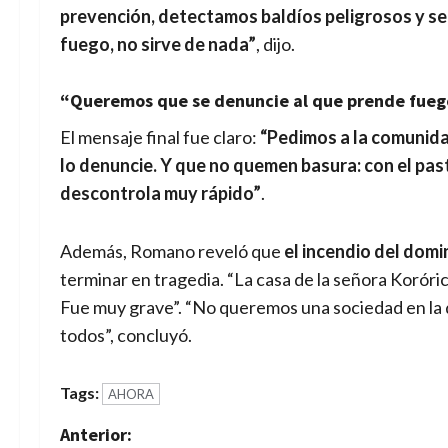
prevención, detectamos baldíos peligrosos y se 
fuego, no sirve de nada”
, dijo.
“Queremos que se denuncie al que prende fueg
El mensaje final fue claro:
“Pedimos a la comunida
lo denuncie. Y que no quemen basura: con el past
descontrola muy rápido”
.
Además, Romano reveló que
el incendio del dom
terminar en tragedia. “La casa de la señora Koróri
Fue muy grave”. “No queremos una sociedad en la 
todos”, concluyó.
Tags:
AHORA
N
Anterior: