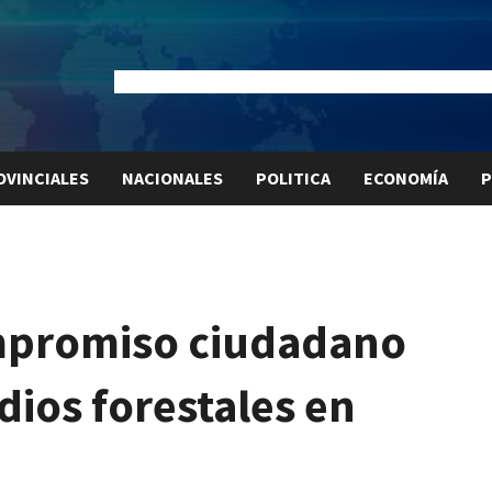
Dólar Oficial:
$1520
Dólar Blue:
$1540
Dólar MEP:
$15
OVINCIALES
NACIONALES
POLITICA
ECONOMÍA
P
mpromiso ciudadano
dios forestales en