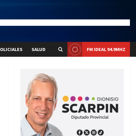
23
Liqui:
$1576.1
OLICIALES
SALUD
FM IDEAL 94.9MHZ