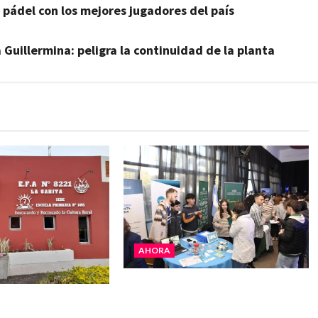
pádel con los mejores jugadores del país
a Guillermina: peligra la continuidad de la planta
AHORA
La JOPP convocó a jóvenes para
ita celebra sus 50
conocer carreras, oficios y