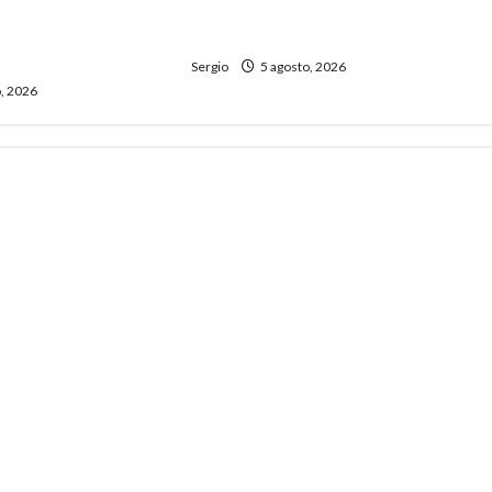
ria con un libro y
propuestas educativas
entro comunitario
regionales
Sergio
5 agosto, 2026
, 2026