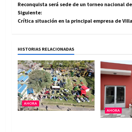
Reconquista será sede de un torneo nacional de 
a
Siguiente:
v
Crítica situación en la principal empresa de Vill
e
g
HISTORIAS RELACIONADAS
a
c
i
ó
AHORA
n
AHORA
La Expo Rural de Reconquista
d
La EFA La Sar
prepara su edición número 90