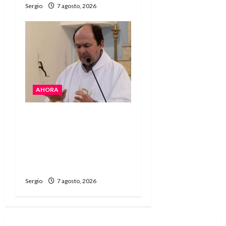
Sergio
7 agosto, 2026
AHORA
San Cayetano: el Padre
Walter Veníca pidió
unidad, trabajo y
creatividad frente a las
dificultades
Sergio
7 agosto, 2026