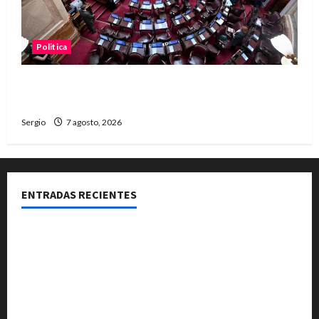
Politica
El Senado aprobó la ley de inviolabilidad de la
propiedad privada y pasa a Diputados
Sergio
7 agosto, 2026
ENTRADAS RECIENTES
El Club La Vertiente prepara su última raviolada del
año con una gran noche de sabores y música
Héctor Cusit: La realidad es insoslayable “Estamos
muy lejos de este Gobierno”