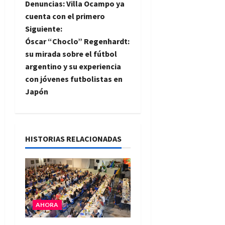
Denuncias: Villa Ocampo ya
v
cuenta con el primero
e
Siguiente:
Óscar “Choclo” Regenhardt:
g
su mirada sobre el fútbol
argentino y su experiencia
a
con jóvenes futbolistas en
Japón
c
i
ó
HISTORIAS RELACIONADAS
n
d
e
AHORA
e