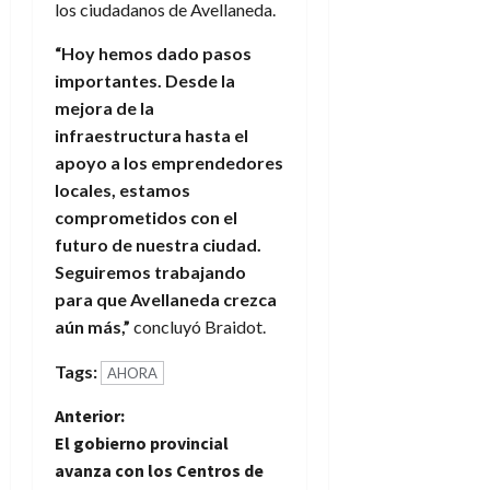
los ciudadanos de Avellaneda.
“Hoy hemos dado pasos
importantes. Desde la
mejora de la
infraestructura hasta el
apoyo a los emprendedores
locales, estamos
comprometidos con el
futuro de nuestra ciudad.
Seguiremos trabajando
para que Avellaneda crezca
aún más,”
concluyó Braidot.
Tags:
AHORA
N
Anterior:
El gobierno provincial
a
avanza con los Centros de