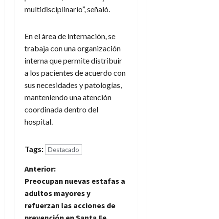
multidisciplinario”, señaló.
En el área de internación, se
trabaja con una organización
interna que permite distribuir
a los pacientes de acuerdo con
sus necesidades y patologías,
manteniendo una atención
coordinada dentro del
hospital.
Tags:
Destacado
N
Anterior:
Preocupan nuevas estafas a
a
adultos mayores y
refuerzan las acciones de
v
prevención en Santa Fe