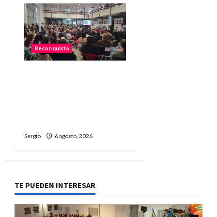
Reconquista
Reconquista dio el primer
paso para elaborar un
plan de contingencia
ante el fenómeno de El
Niño
Sergio
6 agosto, 2026
TE PUEDEN INTERESAR