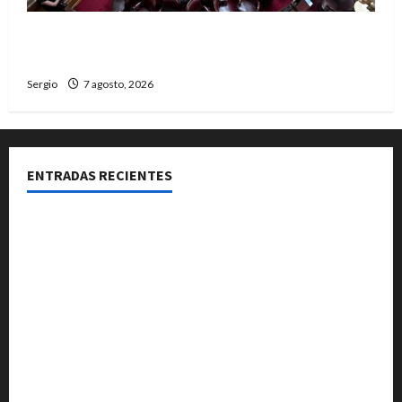
El Senado aprobó la ley de inviolabilidad de la
propiedad privada y pasa a Diputados
Sergio
7 agosto, 2026
ENTRADAS RECIENTES
El Club La Vertiente prepara su última raviolada del
año con una gran noche de sabores y música
Héctor Cusit: La realidad es insoslayable “Estamos
muy lejos de este Gobierno”
San Cayetano: el Padre Walter Veníca pidió unidad,
trabajo y creatividad frente a las dificultades
El Senado aprobó la ley de inviolabilidad de la