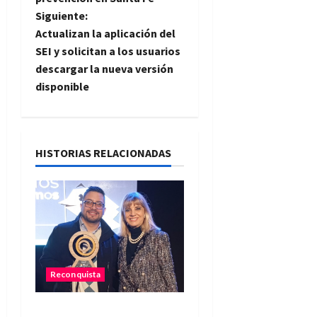
e
Siguiente:
Actualizan la aplicación del
g
SEI y solicitan a los usuarios
descargar la nueva versión
a
disponible
c
i
HISTORIAS RELACIONADAS
ó
n
d
e
Reconquista
e
Reconquista recibió el