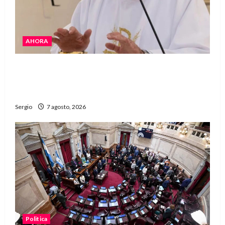
AHORA
San Cayetano: el Padre Walter Veníca pidió
unidad, trabajo y creatividad frente a las
dificultades
Sergio
7 agosto, 2026
Politica