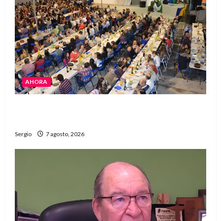
AHORA
El Club La Vertiente prepara su última raviolada
del año con una gran noche de sabores y música
Sergio
7 agosto, 2026