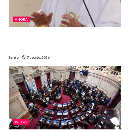
AHORA
San Cayetano: el Padre Walter Veníca pidió
unidad, trabajo y creatividad frente a las
dificultades
Sergio
7 agosto, 2026
Politica