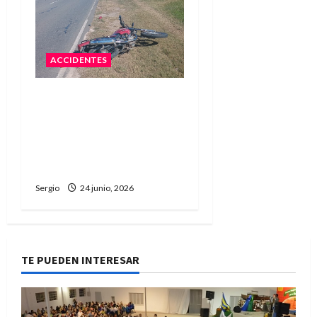
ACCIDENTES
Choque entre dos
motocicletas en Ruta 11
en Reconquista dejó un
traslado preventivo al
hospital
Sergio
24 junio, 2026
TE PUEDEN INTERESAR