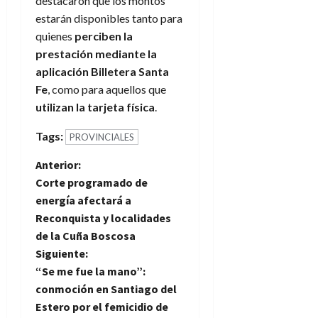
destacaron que los montos
estarán disponibles tanto para
quienes
perciben la
prestación mediante la
aplicación Billetera Santa
Fe
, como para aquellos que
utilizan la tarjeta física
.
Tags:
PROVINCIALES
N
Anterior:
Corte programado de
a
energía afectará a
Reconquista y localidades
v
de la Cuña Boscosa
e
Siguiente:
“Se me fue la mano”:
g
conmoción en Santiago del
Estero por el femicidio de