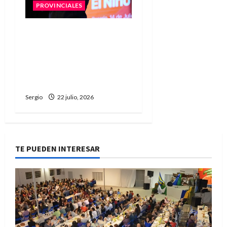
PROVINCIALES
Pullaro firmará el
traspaso de rutas
nacionales para que
Santa Fe gestione
corredores estratégicos
Sergio
22 julio, 2026
TE PUEDEN INTERESAR