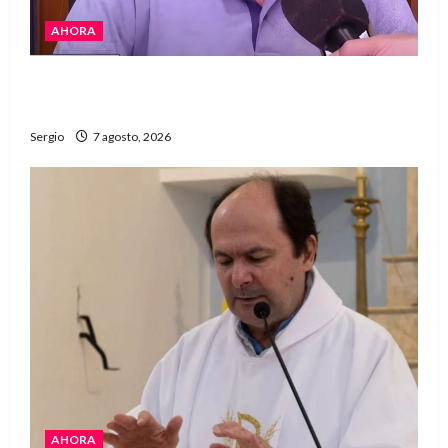
AHORA
Héctor Cusit: La realidad es insoslayable
“Estamos muy lejos de este Gobierno”
Sergio
7 agosto, 2026
AHORA