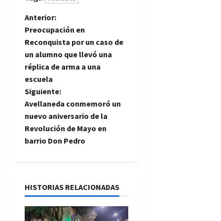
N
Anterior:
Preocupación en
a
Reconquista por un caso de
un alumno que llevó una
v
réplica de arma a una
e
escuela
Siguiente:
g
Avellaneda conmemoró un
nuevo aniversario de la
a
Revolución de Mayo en
barrio Don Pedro
c
i
ó
HISTORIAS RELACIONADAS
n