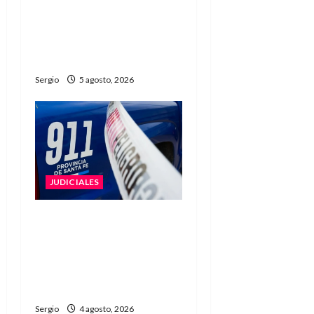
preventiva tras ser
imputado por cuatro
hechos delictivos
reiterados en Avellaneda
Sergio
5 agosto, 2026
JUDICIALES
Liberaron con
restricciones al
conductor acusado por el
accidente fatal en
Guadalupe Norte
Sergio
4 agosto, 2026