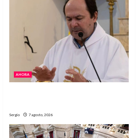
AHORA
San Cayetano: el Padre Walter Veníca pidió
unidad, trabajo y creatividad frente a las
dificultades
Sergio
7 agosto, 2026