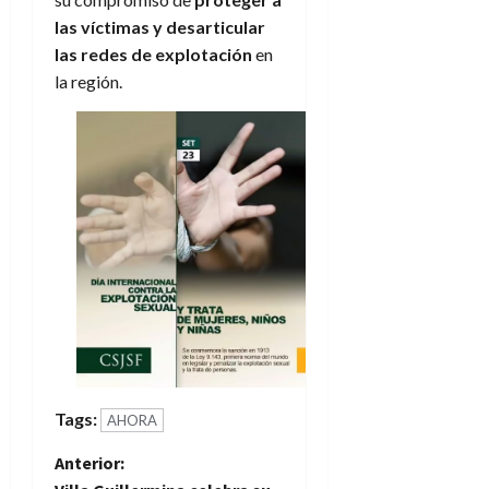
las víctimas y desarticular
las redes de explotación
en
la región.
Tags:
AHORA
N
Anterior: