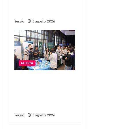
encuentro comunitario
regional
Sergio
5 agosto, 2026
AHORA
La JOPP convocó a
jóvenes para conocer
carreras, oficios y
propuestas educativas
regionales
Sergio
5 agosto, 2026