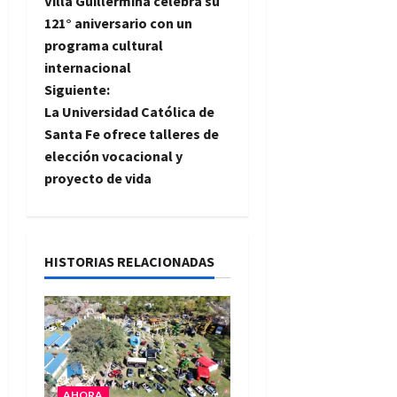
Villa Guillermina celebra su
a
121° aniversario con un
programa cultural
v
internacional
e
Siguiente:
La Universidad Católica de
g
Santa Fe ofrece talleres de
elección vocacional y
a
proyecto de vida
c
i
HISTORIAS RELACIONADAS
ó
n
d
e
AHORA