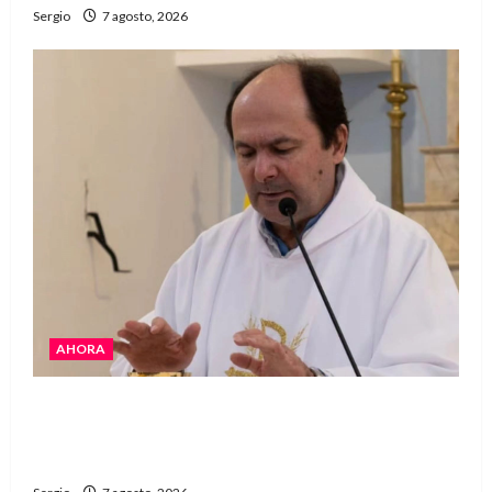
Sergio
7 agosto, 2026
AHORA
San Cayetano: el Padre Walter Veníca pidió
unidad, trabajo y creatividad frente a las
dificultades