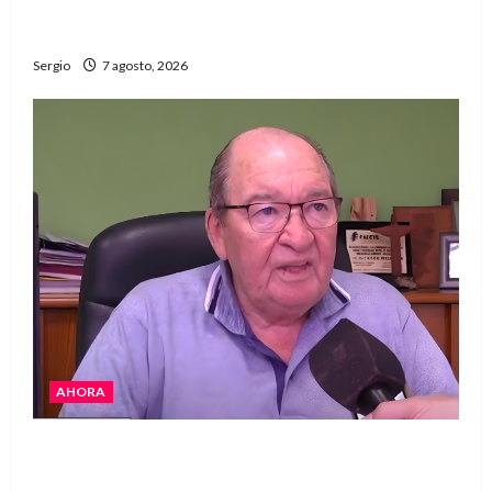
El Club La Vertiente prepara su última raviolada
del año con una gran noche de sabores y música
Sergio
7 agosto, 2026
AHORA
Héctor Cusit: La realidad es insoslayable
“Estamos muy lejos de este Gobierno”