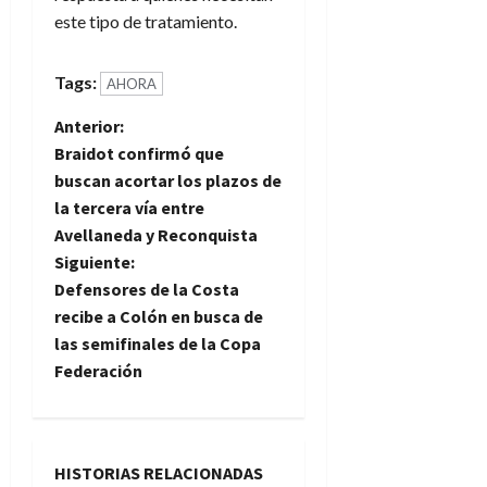
este tipo de tratamiento.
Tags:
AHORA
N
Anterior:
Braidot confirmó que
a
buscan acortar los plazos de
la tercera vía entre
v
Avellaneda y Reconquista
e
Siguiente:
Defensores de la Costa
g
recibe a Colón en busca de
las semifinales de la Copa
a
Federación
c
i
HISTORIAS RELACIONADAS