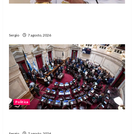
San Cayetano: el Padre Walter Veníca pidió
unidad, trabajo y creatividad frente a las
dificultades
Sergio
7 agosto, 2026
Politica
El Senado aprobó la ley de inviolabilidad de la
propiedad privada y pasa a Diputados
Sergio
7 agosto, 2026