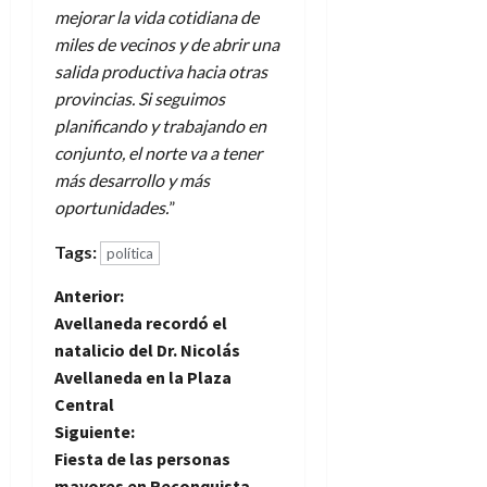
mejorar la vida cotidiana de
miles de vecinos y de abrir una
salida productiva hacia otras
provincias. Si seguimos
planificando y trabajando en
conjunto, el norte va a tener
más desarrollo y más
oportunidades.
”
Tags:
política
N
Anterior:
Avellaneda recordó el
a
natalicio del Dr. Nicolás
Avellaneda en la Plaza
v
Central
e
Siguiente:
Fiesta de las personas
mayores en Reconquista