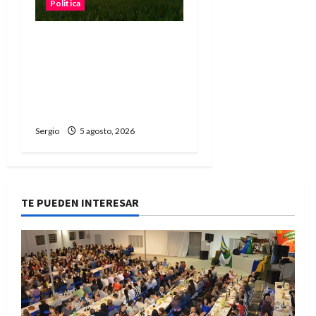
Politica
“Está en juego el agua, la
tierra y la energía”:
fuerte reclamo contra la
reforma de la Ley de
Tierras
Sergio
5 agosto, 2026
TE PUEDEN INTERESAR