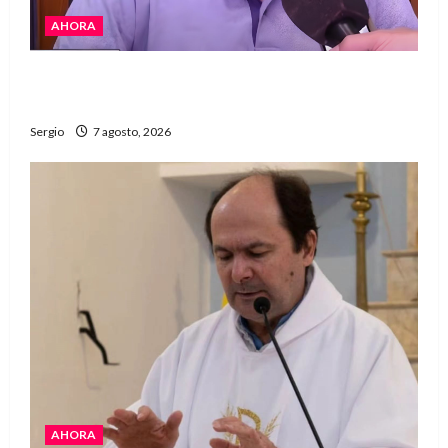
AHORA
Héctor Cusit: La realidad es insoslayable
“Estamos muy lejos de este Gobierno”
Sergio
7 agosto, 2026
AHORA