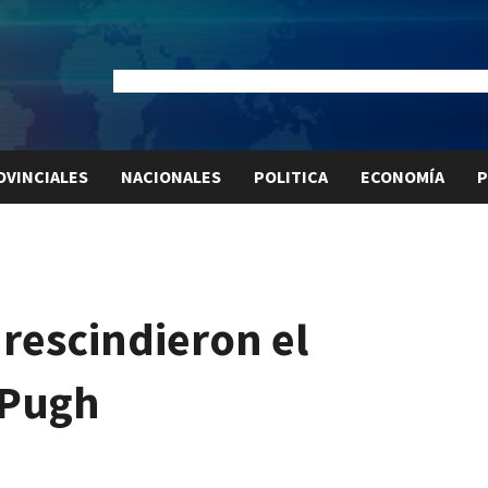
Dólar Oficial:
$1520
Dólar Blue:
$1525
Dólar MEP:
$15
OVINCIALES
NACIONALES
POLITICA
ECONOMÍA
P
e rescindieron el
 Pugh