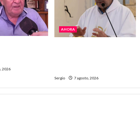
AHORA
 La realidad es
San Cayetano: el Padre Walter
 “Estamos muy
Veníca pidió unidad, trabajo y
e Gobierno”
creatividad frente a las
dificultades
, 2026
Sergio
7 agosto, 2026