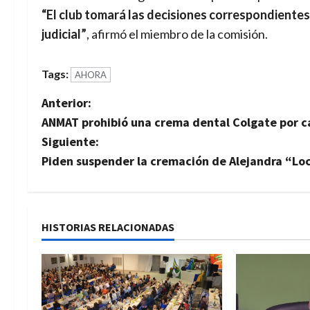
“El club tomará las decisiones correspondientes
judicial”
, afirmó el miembro de la comisión.
Tags:
AHORA
N
Anterior:
ANMAT prohibió una crema dental Colgate por ca
a
Siguiente:
v
Piden suspender la cremación de Alejandra “Loc
e
g
HISTORIAS RELACIONADAS
a
c