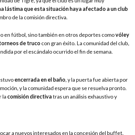
idad de Tigre, ya que el club es un lugar muy
na lástima que esta situación haya afectado a un club
bro de la comisión directiva.
olo en fútbol, sino también en otros deportes como
vóley
torneos de truco
con gran éxito. La comunidad del club,
endida por el escándalo ocurrido el fin de semana.
 estuvo
encerrada en el baño
, y la puerta fue abierta por
nmoción, y la comunidad espera que se resuelva pronto.
r la
comisión directiva
tras un análisis exhaustivo y
vocar a nuevos interesados en la concesión del buffet.