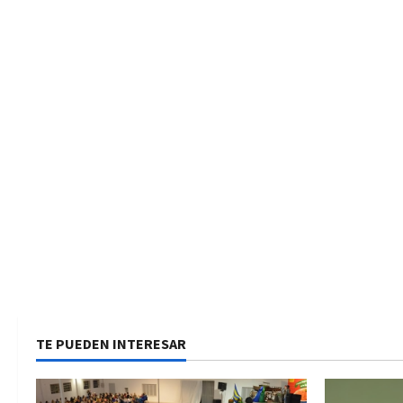
a
s
TE PUEDEN INTERESAR