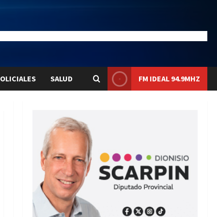
28.1
Liqui:
$1580.7
OLICIALES
SALUD
FM IDEAL 94.9MHZ