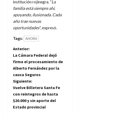
institución rojinegra. “
La
familia está siempre ahí,
apoyando, ilusionada. Cada
año trae nuevas
oportunidades
”, expresó.
Tags:
AHORA
N
Anterior:
La Cámara Federal dejó
a
firme el procesamiento de
Alberto Fernández por la
v
causa Seguros
e
Siguiente:
Vuelve Billetera Santa Fe
g
con reintegros de hasta
$20.000 y sin aporte del
a
Estado provincial