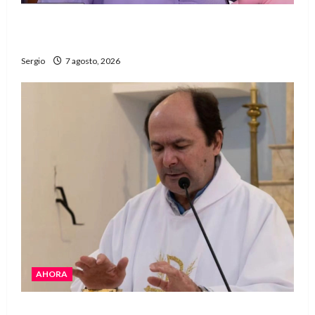
Héctor Cusit: La realidad es insoslayable
“Estamos muy lejos de este Gobierno”
Sergio
7 agosto, 2026
AHORA
San Cayetano: el Padre Walter Veníca pidió