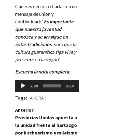
Cáceres cerró la charla con un
mensaje de unión y
continuidad: “
Es importante
que nuestra juventud
conozca y se arraigue en
estas tradiciones
, para que la
cultura guaranítica siga viva y
presente en la región
”.
Escucha la nota completa:
Reproductor
00:00
00:00
de
Tags:
audio
AHORA
N
Anterior:
Provincias Unidas apuesta a
a
la unidad frente al hartazgo
por kirchnerismo y mileismo