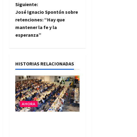
v
Siguiente:
e
José Ignacio Spontón sobre
retenciones: “Hay que
g
mantener la fe y la
esperanza”
a
c
i
HISTORIAS RELACIONADAS
ó
n
d
AHORA
e
El Club La Vertiente
prepara su última
e
raviolada del año con una