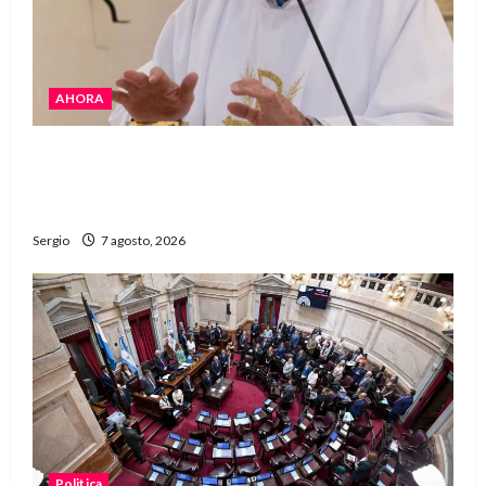
AHORA
San Cayetano: el Padre Walter Veníca pidió
unidad, trabajo y creatividad frente a las
dificultades
Sergio
7 agosto, 2026
Politica