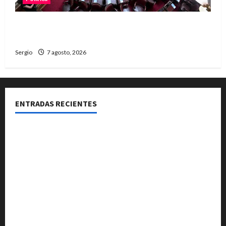
El Senado aprobó la ley de inviolabilidad de la
propiedad privada y pasa a Diputados
Sergio
7 agosto, 2026
ENTRADAS RECIENTES
El Club La Vertiente prepara su última raviolada del
año con una gran noche de sabores y música
Héctor Cusit: La realidad es insoslayable “Estamos
muy lejos de este Gobierno”
San Cayetano: el Padre Walter Veníca pidió unidad,
trabajo y creatividad frente a las dificultades