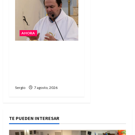
AHORA
San Cayetano: el Padre
Walter Veníca pidió
unidad, trabajo y
creatividad frente a las
dificultades
Sergio
7 agosto, 2026
TE PUEDEN INTERESAR