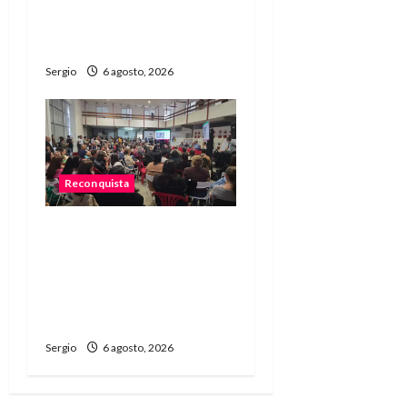
Canasta Básica
Alimentaria en
Reconquista
Sergio
6 agosto, 2026
Reconquista
Reconquista dio el primer
paso para elaborar un
plan de contingencia
ante el fenómeno de El
Niño
Sergio
6 agosto, 2026