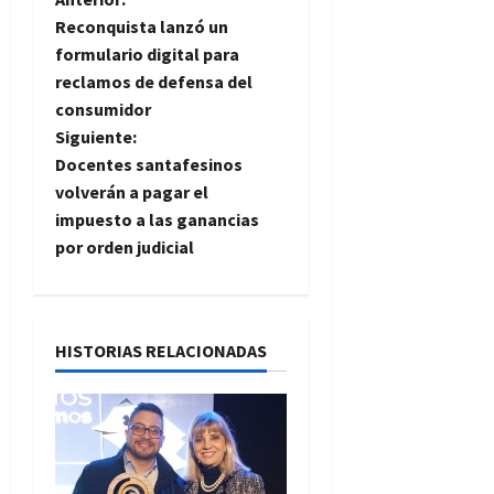
N
Reconquista lanzó un
a
formulario digital para
reclamos de defensa del
v
consumidor
e
Siguiente:
Docentes santafesinos
g
volverán a pagar el
impuesto a las ganancias
a
por orden judicial
c
i
HISTORIAS RELACIONADAS
ó
n
d