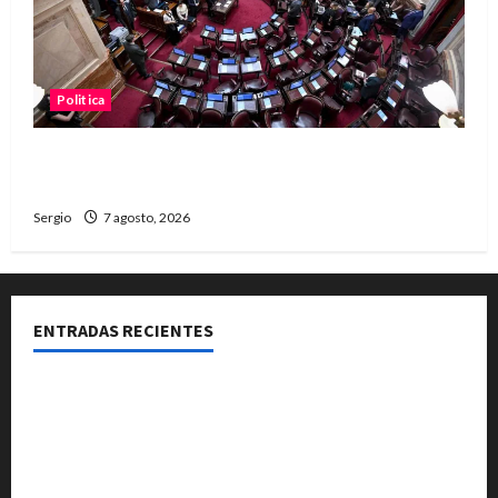
Politica
El Senado aprobó la ley de inviolabilidad de la
propiedad privada y pasa a Diputados
Sergio
7 agosto, 2026
ENTRADAS RECIENTES
El Club La Vertiente prepara su última raviolada del
año con una gran noche de sabores y música
Héctor Cusit: La realidad es insoslayable “Estamos
muy lejos de este Gobierno”