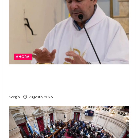
AHORA
San Cayetano: el Padre Walter Veníca pidió
unidad, trabajo y creatividad frente a las
dificultades
Sergio
7 agosto, 2026