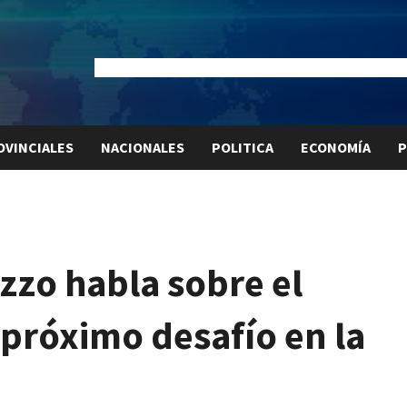
Dólar Oficial:
$1520
Dólar Blue:
$1530
Dólar MEP:
$15
OVINCIALES
NACIONALES
POLITICA
ECONOMÍA
P
zzo habla sobre el
 próximo desafío en la