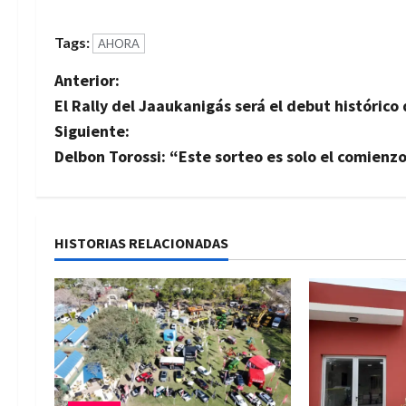
Tags:
AHORA
N
Anterior:
El Rally del Jaaukanigás será el debut histórico
a
Siguiente:
v
Delbon Torossi: “Este sorteo es solo el comien
e
g
HISTORIAS RELACIONADAS
a
c
i
ó