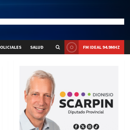
21.1
Liqui:
$1575.8
OLICIALES
SALUD
FM IDEAL 94.9MHZ