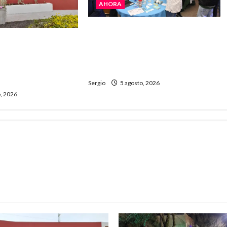
AHORA
La JOPP convocó a jóvenes para
ita celebra sus 50
conocer carreras, oficios y
ria con un libro y
propuestas educativas
entro comunitario
regionales
Sergio
5 agosto, 2026
, 2026