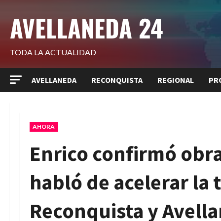
Saltar
AVELLANEDA 24
al
contenido
TODA LA ACTUALIDAD
AVELLANEDA
RECONQUISTA
REGIONAL
PR
AHORA
Enrico confirmó obras
habló de acelerar la 
Reconquista y Avell