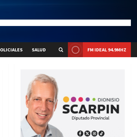
20.4
Liqui:
$1577.3
OLICIALES
SALUD
FM IDEAL 94.9MHZ