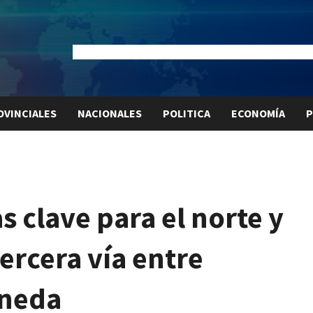
Dólar Oficial:
$1520
Dólar Blue:
$1530
Dólar MEP:
$15
OVINCIALES
NACIONALES
POLITICA
ECONOMÍA
P
 clave para el norte y
tercera vía entre
aneda