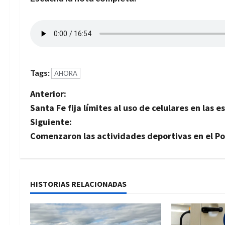
Tags:
AHORA
N
Anterior:
Santa Fe fija límites al uso de celulares en las 
a
Siguiente:
v
Comenzaron las actividades deportivas en el Po
e
g
HISTORIAS RELACIONADAS
a
c