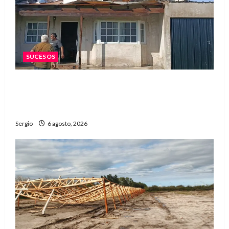
SUCESOS
Una familia de barrio Martín Fierro sufrió la
voladura total del techo de su vivienda tras el
fuerte viento
Sergio
6 agosto, 2026