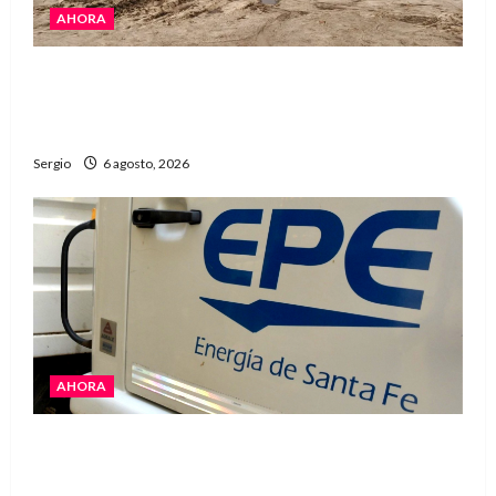
AHORA
El temporal causó daños en un galpón de
grandes dimensiones en la zona rural de
Avellaneda
Sergio
6 agosto, 2026
AHORA
El temporal dejó cortes de energía y la EPE
avanza con la reposición del servicio en