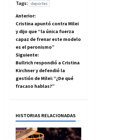
Tags:
deportes
N
Anterior:
Cristina apuntó contra Milei
a
y dijo que “la única fuerza
capaz de frenar este modelo
v
es el peronismo”
e
Siguiente:
Bullrich respondió a Cristina
g
Kirchner y defendió la
gestión de Milei: “¿De qué
a
fracaso hablas?”
c
i
HISTORIAS RELACIONADAS
ó
n