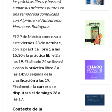
las prácticas libres y buscará
sumar sus primeros puntos en
una temporada complicada
con Alpine, en el Autódromo
Hermanos Rodríguez.
El GP de México comenzará
este
viernes 23 de octubre
,
con la
práctica libre 1 a las
15:30
y la
práctica libre 2 a
las 19
. El sábado 24 se llevará
a cabo la
práctica libre 3 a
las 14:30
, seguida de la
clasificación a las 19
.
Finalmente, la
carrera se
disputará el domingo 26 a
las 17
.
Contexto de la