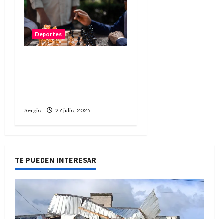
Deportes
Reconquista fue sede de
un exitoso Torneo Infanto
Juvenil de Ajedrez con
participación regional
Sergio
27 julio, 2026
TE PUEDEN INTERESAR