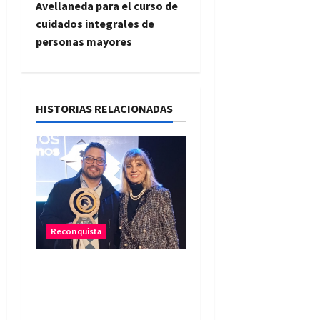
g
Avellaneda para el curso de
cuidados integrales de
a
personas mayores
c
i
HISTORIAS RELACIONADAS
ó
n
d
e
Reconquista
e
Reconquista recibió el
n
primer premio nacional
t
por una iniciativa que