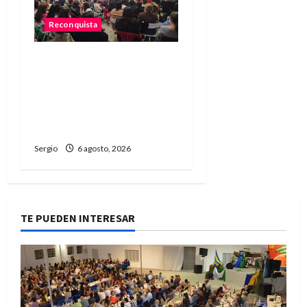
Reconquista
Reconquista dio el primer
paso para elaborar un
plan de contingencia
ante el fenómeno de El
Niño
Sergio
6 agosto, 2026
TE PUEDEN INTERESAR