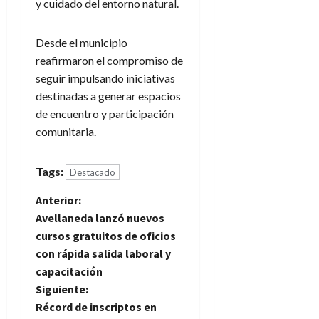
y cuidado del entorno natural.
Desde el municipio
reafirmaron el compromiso de
seguir impulsando iniciativas
destinadas a generar espacios
de encuentro y participación
comunitaria.
Tags:
Destacado
N
Anterior:
Avellaneda lanzó nuevos
a
cursos gratuitos de oficios
con rápida salida laboral y
v
capacitación
e
Siguiente:
Récord de inscriptos en