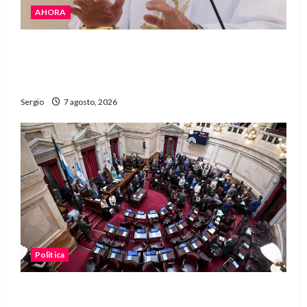
AHORA
San Cayetano: el Padre Walter Veníca pidió
unidad, trabajo y creatividad frente a las
dificultades
Sergio
7 agosto, 2026
Politica
El Senado aprobó la ley de inviolabilidad de la