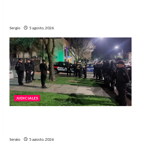
La EFA La Sarita celebra sus 50 años de historia
con un libro y un gran encuentro comunitario
regional
Sergio
5 agosto, 2026
JUDICIALES
La Justicia rechazó la prisión preventiva y
liberó a dos acusados por disparos en
Avellaneda
Sergio
5 agosto, 2026