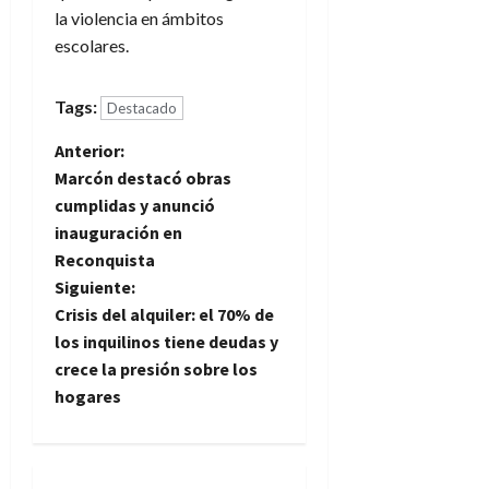
la violencia en ámbitos
escolares.
Tags:
Destacado
N
Anterior:
Marcón destacó obras
a
cumplidas y anunció
inauguración en
v
Reconquista
e
Siguiente:
Crisis del alquiler: el 70% de
g
los inquilinos tiene deudas y
crece la presión sobre los
a
hogares
c
i