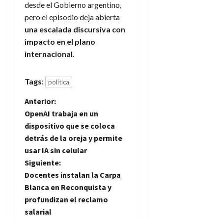
desde el Gobierno argentino,
pero el episodio deja abierta
una escalada discursiva con
impacto en el plano
internacional
.
Tags:
política
N
Anterior:
OpenAI trabaja en un
a
dispositivo que se coloca
detrás de la oreja y permite
v
usar IA sin celular
e
Siguiente:
Docentes instalan la Carpa
g
Blanca en Reconquista y
profundizan el reclamo
a
salarial