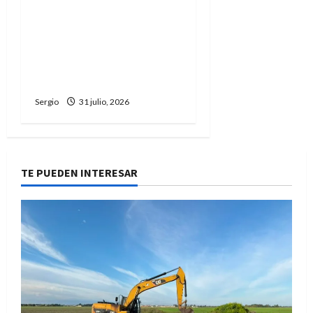
El Gobierno profundizó la
disputa interna: Santilli
apuntó contra Villarruel
tras sus dichos sobre
Milei
Sergio
31 julio, 2026
TE PUEDEN INTERESAR