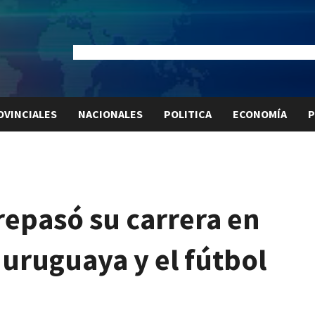
Dólar Oficial:
$1520
Dólar Blue:
$1540
Dólar MEP:
$15
OVINCIALES
NACIONALES
POLITICA
ECONOMÍA
P
repasó su carrera en
 uruguaya y el fútbol