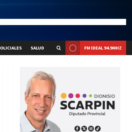
23
Liqui:
$1576.1
OLICIALES
SALUD
FM IDEAL 94.9MHZ