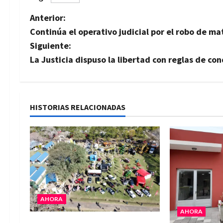
N
Anterior:
Continúa el operativo judicial por el robo de ma
a
Siguiente:
v
La Justicia dispuso la libertad con reglas de c
e
g
HISTORIAS RELACIONADAS
a
c
i
ó
AHORA
n
AHORA