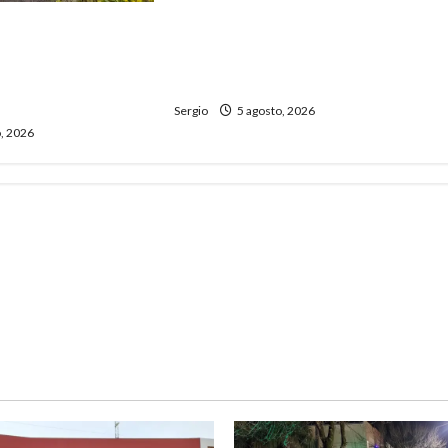
La JOPP convocó a jóvenes para
ita celebra sus 50
conocer carreras, oficios y
ria con un libro y
propuestas educativas
entro comunitario
regionales
Sergio
5 agosto, 2026
, 2026