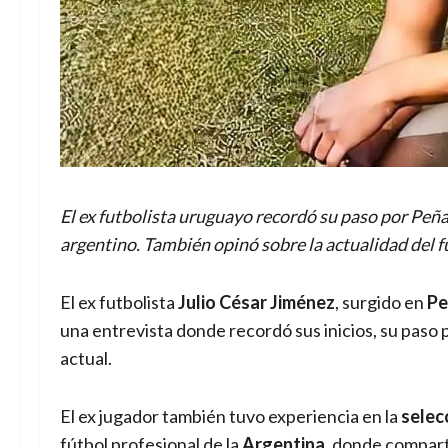
El ex futbolista uruguayo recordó su paso por Peñar
argentino. También opinó sobre la actualidad del f
El ex futbolista
Julio César Jiménez
, surgido en
Pe
una entrevista donde recordó sus inicios, su paso p
actual.
El ex jugador también tuvo experiencia en la
selec
fútbol profesional de la
Argentina
, donde compart