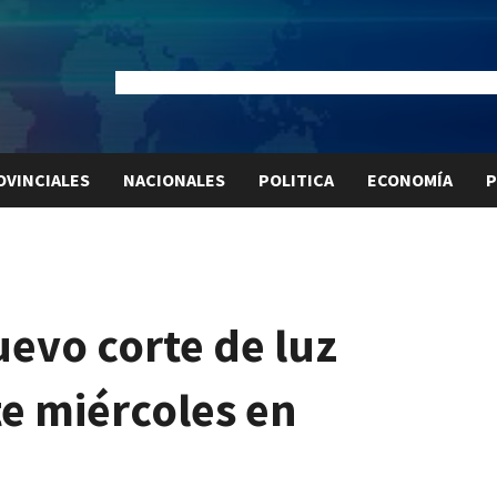
Dólar Oficial:
$1520
Dólar Blue:
$1525
Dólar MEP:
$15
OVINCIALES
NACIONALES
POLITICA
ECONOMÍA
P
evo corte de luz
e miércoles en