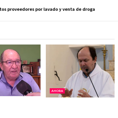
ntos proveedores por lavado y venta de droga
AHORA
 La realidad es
San Cayetano: el Padre Walter
 “Estamos muy
Veníca pidió unidad, trabajo y
e Gobierno”
creatividad frente a las