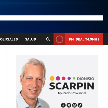
28.1
Liqui:
$1580.7
OLICIALES
SALUD
FM IDEAL 94.9MHZ