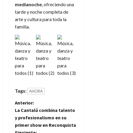
medianoche
, ofreciendo una
tarde y noche completa de
arte y cultura para toda la
familia.
Tags:
AHORA
N
Anterior:
La Cantalú combina talento
a
y profesionalismo en su
primer show en Reconquista
v
Siguiente: