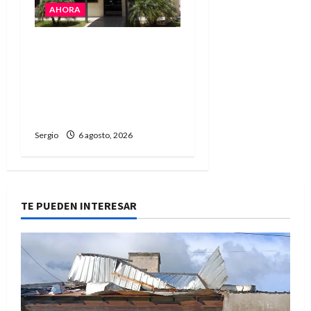
AHORA
La Cooperativa de
Avellaneda trabaja para
restablecer totalmente
el servicio eléctrico tras
el temporal
Sergio
6 agosto, 2026
TE PUEDEN INTERESAR