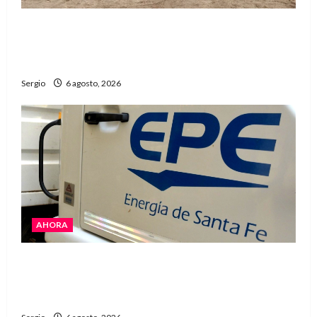
El temporal causó daños en un galpón de
grandes dimensiones en la zona rural de
Avellaneda
Sergio
6 agosto, 2026
AHORA
El temporal dejó cortes de energía y la EPE
avanza con la reposición del servicio en
Reconquista y la zona