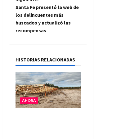
e
Santa Fe presentó la web de
los delincuentes más
g
buscados y actualizó las
recompensas
a
c
i
HISTORIAS RELACIONADAS
ó
n
d
AHORA
e
El temporal causó daños
en un galpón de grandes
e
dimensiones en la zona