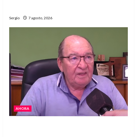
El Club La Vertiente prepara su última raviolada
del año con una gran noche de sabores y música
Sergio
7 agosto, 2026
AHORA
Héctor Cusit: La realidad es insoslayable
“Estamos muy lejos de este Gobierno”