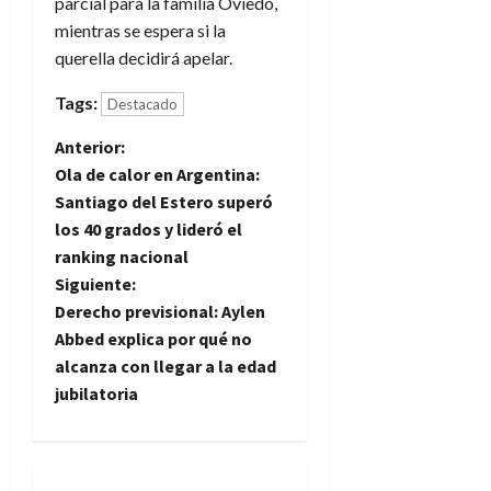
parcial para la familia Oviedo,
mientras se espera si la
querella decidirá apelar.
Tags:
Destacado
N
Anterior:
Ola de calor en Argentina:
a
Santiago del Estero superó
los 40 grados y lideró el
v
ranking nacional
e
Siguiente:
Derecho previsional: Aylen
g
Abbed explica por qué no
alcanza con llegar a la edad
a
jubilatoria
c
i