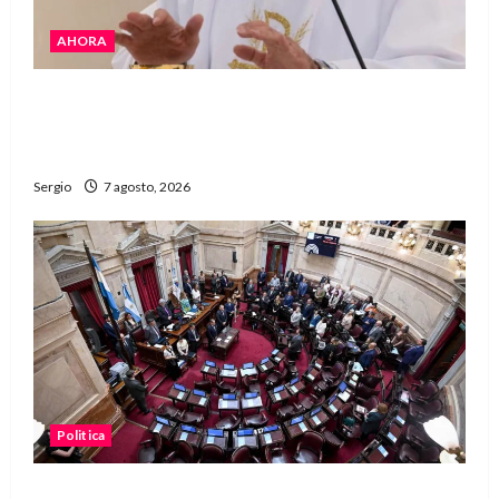
AHORA
San Cayetano: el Padre Walter Veníca pidió
unidad, trabajo y creatividad frente a las
dificultades
Sergio
7 agosto, 2026
Politica
El Senado aprobó la ley de inviolabilidad de la