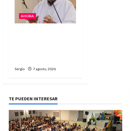
AHORA
San Cayetano: el Padre
Walter Veníca pidió
unidad, trabajo y
creatividad frente a las
dificultades
Sergio
7 agosto, 2026
TE PUEDEN INTERESAR