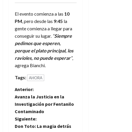
El evento comienza a las
10
PM
, pero desde las
9:45
la
gente comienza a llegar para
conseguir su lugar.
“
Siempre
pedimos que esperen,
porque el plato principal, los
ravioles, no puede esperar
”
,
agrega Bianchi.
Tags:
AHORA
N
Anterior:
Avanza la Justicia en la
a
Investigación por Fentanilo
Contaminado
v
Siguiente:
e
Don Toto: La magia detrás