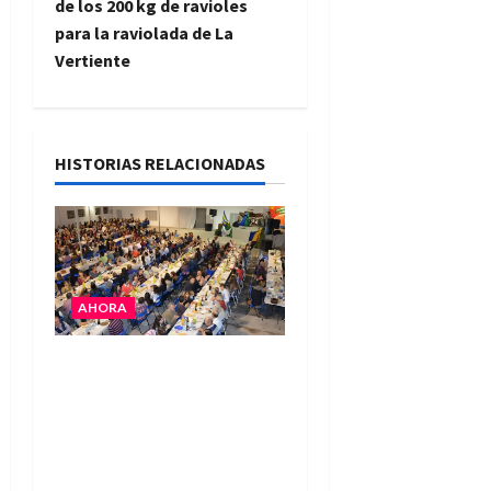
de los 200 kg de ravioles
g
para la raviolada de La
Vertiente
a
c
i
HISTORIAS RELACIONADAS
ó
n
d
AHORA
e
El Club La Vertiente
prepara su última
e
raviolada del año con una
n
gran noche de sabores y
música