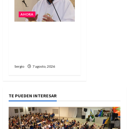
AHORA
San Cayetano: el Padre
Walter Veníca pidió
unidad, trabajo y
creatividad frente a las
dificultades
Sergio
7 agosto, 2026
TE PUEDEN INTERESAR