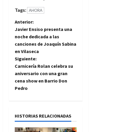
Tags:
AHORA
N
Anterior:
Javier Ensiso presenta una
a
noche dedicada a las
canciones de Joaquín Sabina
v
en Vilaseca
e
Siguiente:
Carnicería Rolan celebra su
g
aniversario con una gran
cena show en Barrio Don
a
Pedro
c
i
HISTORIAS RELACIONADAS
ó