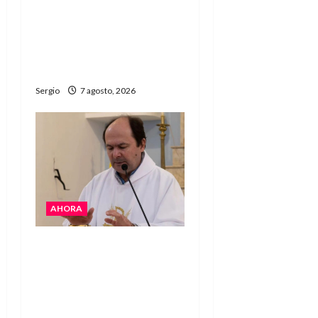
Héctor Cusit: La realidad
es insoslayable “Estamos
muy lejos de este
Gobierno”
Sergio
7 agosto, 2026
AHORA
San Cayetano: el Padre
Walter Veníca pidió
unidad, trabajo y
creatividad frente a las
dificultades