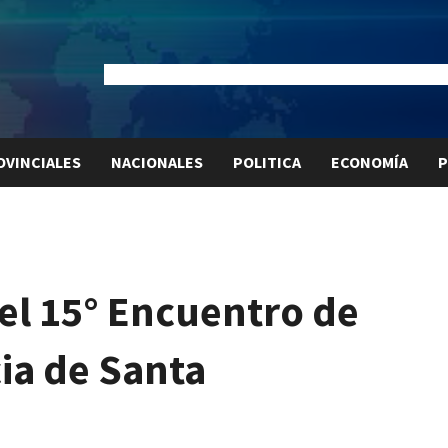
Dólar Oficial:
$1520
Dólar Blue:
$1525
Dólar MEP:
$15
OVINCIALES
NACIONALES
POLITICA
ECONOMÍA
P
el 15° Encuentro de
ia de Santa