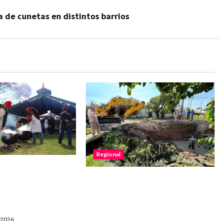
a de cunetas en distintos barrios
Regional
 Suiza de Romang
Vera estrenó el desagüe de
no realizará la
calle Belgrano que permitirá
habrá actividades
mejorar la respuesta ante
inundaciones
, 2026