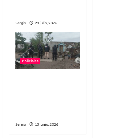
secuestro de un arma de
fuego en Reconquista
Sergio
23 julio, 2026
Policiales
Cuatro detenidos en
Reconquista tras
allanamientos
simultáneos por
microtráfico en barrio La
Cortada
Sergio
13 junio, 2026