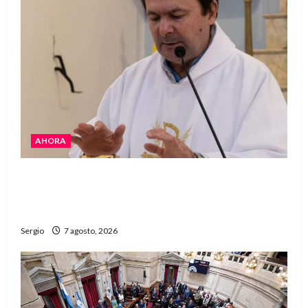
AHORA
San Cayetano: el Padre Walter Veníca pidió
unidad, trabajo y creatividad frente a las
dificultades
Sergio
7 agosto, 2026