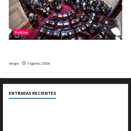
Politica
El Senado aprobó la ley de inviolabilidad de la
propiedad privada y pasa a Diputados
Sergio
7 agosto, 2026
ENTRADAS RECIENTES
El Club La Vertiente prepara su última raviolada del
año con una gran noche de sabores y música
Héctor Cusit: La realidad es insoslayable “Estamos