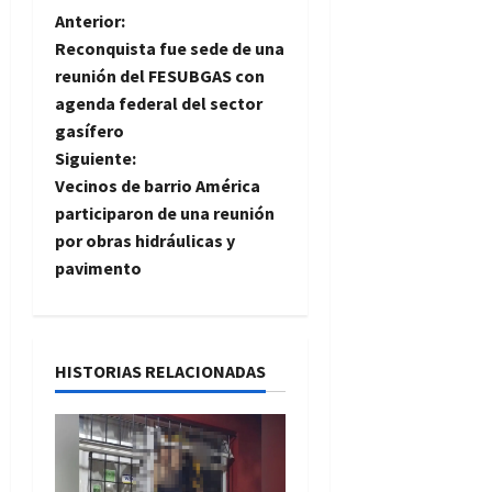
N
Anterior:
Reconquista fue sede de una
a
reunión del FESUBGAS con
agenda federal del sector
v
gasífero
e
Siguiente:
Vecinos de barrio América
g
participaron de una reunión
por obras hidráulicas y
a
pavimento
c
i
HISTORIAS RELACIONADAS
ó
n
d