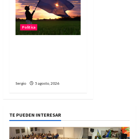
Politica
“Está en juego el agua, la
tierra y la energía”:
fuerte reclamo contra la
reforma de la Ley de
Tierras
Sergio
5 agosto, 2026
TE PUEDEN INTERESAR