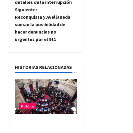
detalles de la interrupción
v
Siguiente:
e
Reconquista y Avellaneda
suman la posibilidad de
g
hacer denuncias no
urgentes por el 911
a
c
i
HISTORIAS RELACIONADAS
ó
n
d
Politica
e
El Senado aprobó la ley
de inviolabilidad de la
e