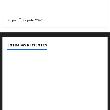
El Senado aprobó la ley de inviolabilidad de la
propiedad privada y pasa a Diputados
Sergio
7 agosto, 2026
ENTRADAS RECIENTES
El Club La Vertiente prepara su última raviolada del
año con una gran noche de sabores y música
Héctor Cusit: La realidad es insoslayable “Estamos
muy lejos de este Gobierno”
San Cayetano: el Padre Walter Veníca pidió unidad,
trabajo y creatividad frente a las dificultades
El Senado aprobó la ley de inviolabilidad de la