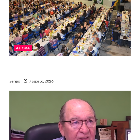
AHORA
El Club La Vertiente prepara su última raviolada
del año con una gran noche de sabores y música
Sergio
7 agosto, 2026