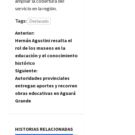
ampliar la cobertura del
servicio en la región.
Tags:
Destacado
N
Anterior:
Hernán Agustini resalta el
a
rol de los museos en la
educación y el conocimiento
v
histórico
e
Siguiente:
Autoridades provinciales
g
entregan aportes y recorren
obras educativas en Aguará
a
Grande
c
i
HISTORIAS RELACIONADAS