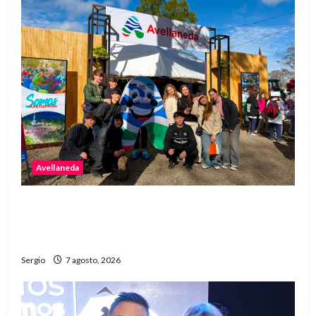
Avellaneda
Avellaneda invita a descubrir su stand con
emprendedores, innovación y propuestas
familiares
Sergio
7 agosto, 2026