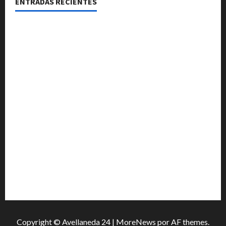
ENTRADAS RECIENTES
El Senado aprobó la ley de inviolabilidad de la
propiedad privada y pasa a Diputados
Media sanción para una reforma que propone
desalojos más rápidos y nuevas reglas para
inquilinos
Avellaneda invita a descubrir su stand con
emprendedores, innovación y propuestas familiares
Reconquista recibió el primer premio nacional por
una iniciativa que promueve la inclusión digital
Una familia de barrio Martín Fierro sufrió la voladura
total del techo de su vivienda tras el fuerte viento
Copyright © Avellaneda 24
|
MoreNews
por AF themes.