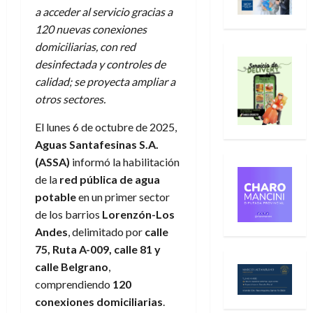
a acceder al servicio gracias a
120 nuevas conexiones
domiciliarias, con red
desinfectada y controles de
calidad; se proyecta ampliar a
otros sectores.
El lunes 6 de octubre de 2025,
Aguas Santafesinas S.A.
(ASSA)
informó la habilitación
de la
red pública de agua
potable
en un primer sector
de los barrios
Lorenzón-Los
Andes
, delimitado por
calle
75, Ruta A-009, calle 81 y
calle Belgrano
,
comprendiendo
120
conexiones domiciliarias
.