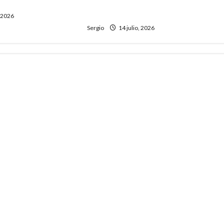
mejorar la respuesta ante
inundaciones
, 2026
Sergio
14 julio, 2026