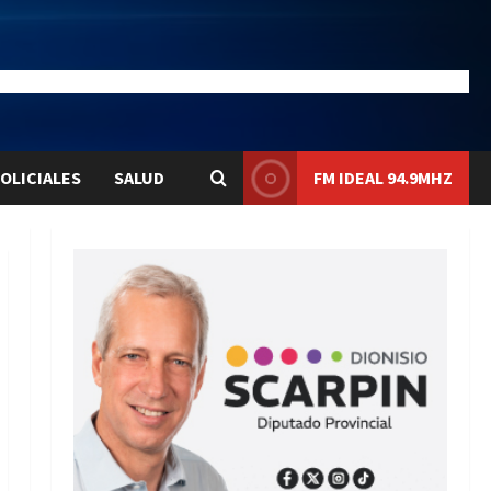
23
Liqui:
$1576.1
OLICIALES
SALUD
FM IDEAL 94.9MHZ