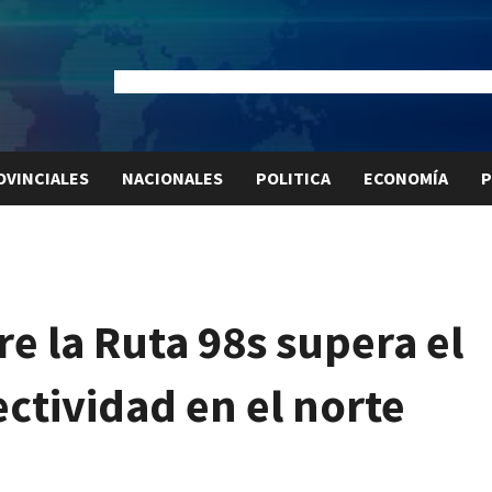
Dólar Oficial:
$1520
Dólar Blue:
$1540
Dólar MEP:
$15
OVINCIALES
NACIONALES
POLITICA
ECONOMÍA
P
e la Ruta 98s supera el
ctividad en el norte