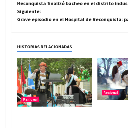
Reconquista finalizó bacheo en el distrito indus
a
Siguiente:
v
Grave episodio en el Hospital de Reconquista: p
e
g
HISTORIAS RELACIONADAS
a
c
i
ó
Regional
Regional
n
La Sociedad
Romang vivió una
confirmó que 
d
multitudinaria Fiesta Provincial
fiesta, pero 