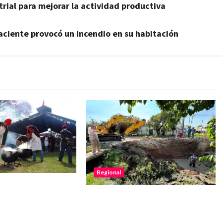
trial para mejorar la actividad productiva
aciente provocó un incendio en su habitación
Regional
 Suiza de Romang
Vera estrenó el desagüe de
no realizará la
calle Belgrano que permitirá
habrá actividades