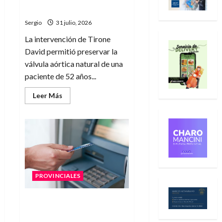
Milei
Cullen
Sergio
31 julio, 2026
La intervención de Tirone
David permitió preservar la
válvula aórtica natural de una
paciente de 52 años...
Leer
Leer Más
más
acerca
de
Santa
Fe
dio
un
salto
en
salud
pública
PROVINCIALES
con
una
cirugía
cardiovascular
Santa Fe confirmó el
pionera
cronograma de pago de
en
el