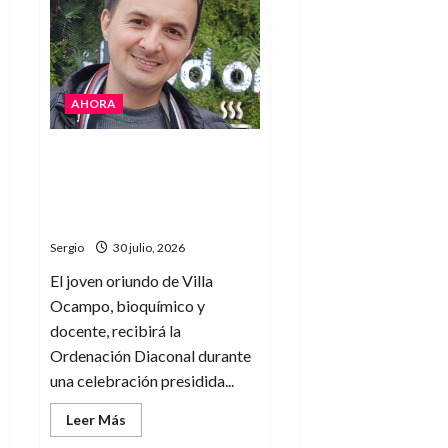
acuerdo
abreviado
en
una
causa
por
microtráfico
AHORA
de
estupefacientes
en
Hugo Fernando Gallard será
Reconquista
ordenado diácono en
Avellaneda y dará un nuevo
paso en su vocación
Sergio
30 julio, 2026
El joven oriundo de Villa
Ocampo, bioquímico y
docente, recibirá la
Ordenación Diaconal durante
una celebración presidida...
Leer
Leer Más
más
acerca