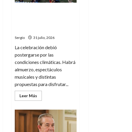
La Fiesta Patronal de El
Carmen fue reprogramada y
ya tiene una nueva fecha
confirmada para agosto
Sergio
31 julio, 2026
La celebración debió
postergarse por las
condiciones climáticas. Habrá
almuerzo, espectáculos
musicales y distintas
propuestas para disfrutar...
Leer
Leer Más
más
acerca
de
La
Fiesta
Patronal
de
El