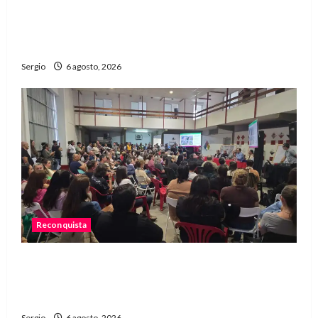
Avellaneda avanza con trabajos de limpieza y
rectificación de desagües ante el fenómeno de
El Niño
Sergio
6 agosto, 2026
Reconquista
Reconquista dio el primer paso para elaborar un
plan de contingencia ante el fenómeno de El
Niño
Sergio
6 agosto, 2026