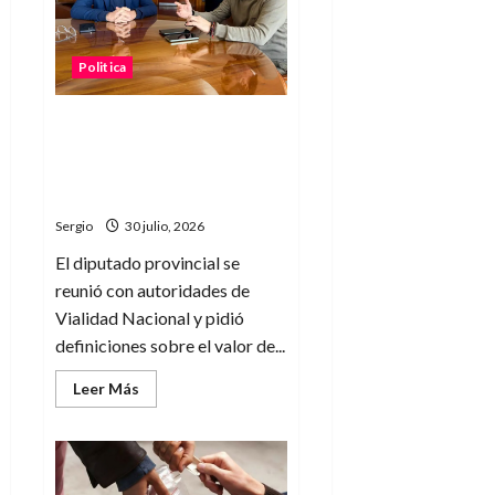
Nacional
por
la
futura
Politica
instalación
del
peaje
en
El diputado Dionisio Scarpin
Guadalupe
Norte
llevó a Vialidad Nacional
nuevos reclamos por el
peaje de la Ruta 11
Sergio
30 julio, 2026
El diputado provincial se
reunió con autoridades de
Vialidad Nacional y pidió
definiciones sobre el valor de...
Leer
Leer Más
más
acerca
de
El
diputado
Dionisio