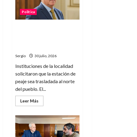
Carmen
fue
reprogramada
Politica
y
ya
tiene
una
Marcón se reunió con
nueva
Vialidad Nacional por la
fecha
confirmada
futura instalación del peaje
para
en Guadalupe Norte
agosto
Sergio
30 julio, 2026
Instituciones de la localidad
solicitaron que la estación de
peaje sea trasladada al norte
del pueblo. El...
Leer
Leer Más
más
acerca
de
Marcón
se
reunió
con
Vialidad