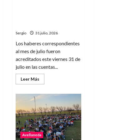
de
La Municipalidad de
El
Avellaneda abonó los
Niño
sueldos del personal
municipal correspondiente
Sergio
31 julio, 2026
Los haberes correspondientes
al mes de julio fueron
acreditados este viernes 31 de
julio en las cuentas...
Leer
Leer Más
más
acerca
de
La
Municipalidad
de
Avellaneda
abonó
los
sueldos
del
personal
Avellaneda
municipal
correspondiente