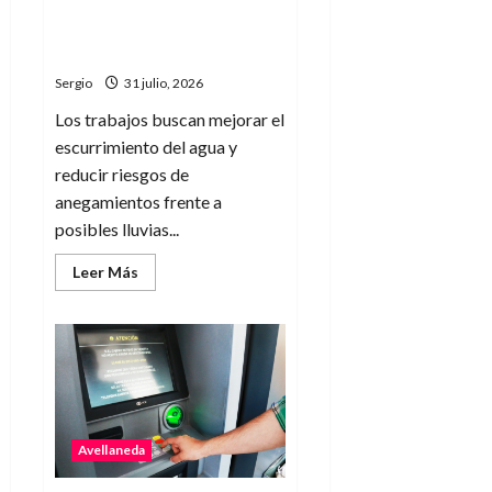
preventivas de limpieza de
cuándo
llegará
desagües ante la llegada de
el
El Niño
aumento
salarial
Sergio
31 julio, 2026
Los trabajos buscan mejorar el
escurrimiento del agua y
reducir riesgos de
anegamientos frente a
posibles lluvias...
Leer
Leer Más
más
acerca
de
Avellaneda
realiza
tareas
preventivas
de
limpieza
de
desagües
Avellaneda
ante
la
llegada