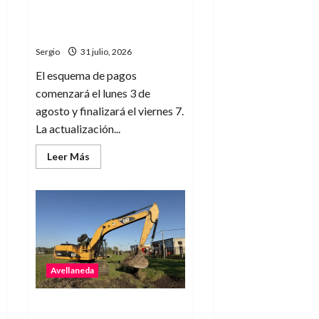
sueldos de julio y anunció
Cullen
cuándo llegará el aumento
salarial
Sergio
31 julio, 2026
El esquema de pagos
comenzará el lunes 3 de
agosto y finalizará el viernes 7.
La actualización...
Leer
Leer Más
más
acerca
de
Santa
Fe
confirmó
el
cronograma
de
pago
de
Avellaneda
sueldos
de
julio
y
Avellaneda realiza tareas
anunció