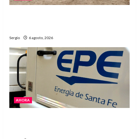
El temporal causó daños en un galpón de
grandes dimensiones en la zona rural de
Avellaneda
Sergio
6 agosto, 2026
AHORA
El temporal dejó cortes de energía y la EPE
avanza con la reposición del servicio en
Reconquista y la zona