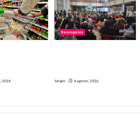
Reconquista
necesitó más de
Reconquista dio el primer paso
 cubrir la Canasta
para elaborar un plan de
ntaria en
contingencia ante el fenómeno
de El Niño
, 2026
Sergio
6 agosto, 2026