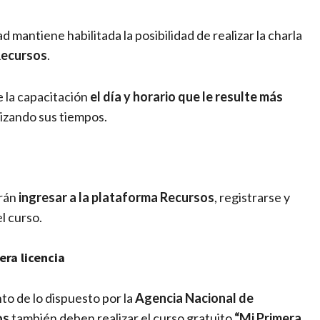
 mantiene habilitada la posibilidad de realizar la charla
ecursos
.
 la capacitación
el día y horario que le resulte más
mizando sus tiempos.
erán
ingresar a la plataforma Recursos
, registrarse y
l curso.
era licencia
o de lo dispuesto por la
Agencia Nacional de
os
también deben realizar el curso gratuito
“Mi Primera