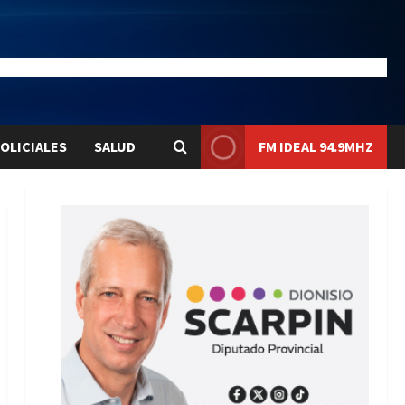
28.1
Liqui:
$1580.7
OLICIALES
SALUD
FM IDEAL 94.9MHZ