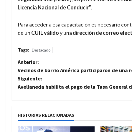
Licencia Nacional de Conducir”
.
Para acceder a esa capacitación es necesario con
de un
CUIL válido
y una
dirección de correo elec
Tags:
Destacado
N
Anterior:
Vecinos de barrio América participaron de una r
a
Siguiente:
v
Avellaneda habilita el pago de la Tasa General
e
g
HISTORIAS RELACIONADAS
a