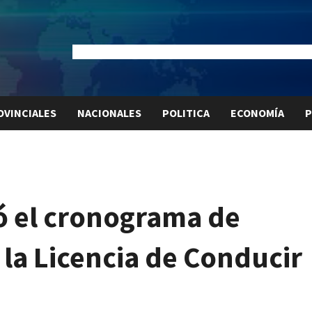
Dólar Oficial:
$1520
Dólar Blue:
$1525
Dólar MEP:
$15
OVINCIALES
NACIONALES
POLITICA
ECONOMÍA
P
ó el cronograma de
 la Licencia de Conducir