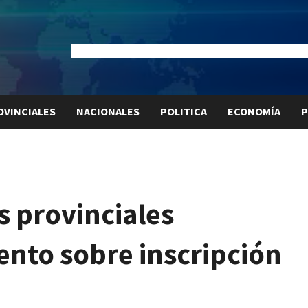
Dólar Oficial:
$1520
Dólar Blue:
$1530
Dólar MEP:
$15
OVINCIALES
NACIONALES
POLITICA
ECONOMÍA
P
s provinciales
ento sobre inscripción