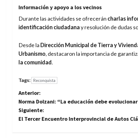
Información y apoyo a los vecinos
Durante las actividades se ofrecerán
charlas inf
identificación ciudadana
y resolución de dudas s
Desde la
Dirección Municipal de Tierra y Viviend
Urbanismo
, destacaron la importancia de garanti
la comunidad
.
Tags:
Reconquista
N
Anterior:
Norma Dolzani: “La educación debe evolucionar 
a
Siguiente:
v
El Tercer Encuentro Interprovincial de Autos Clá
e