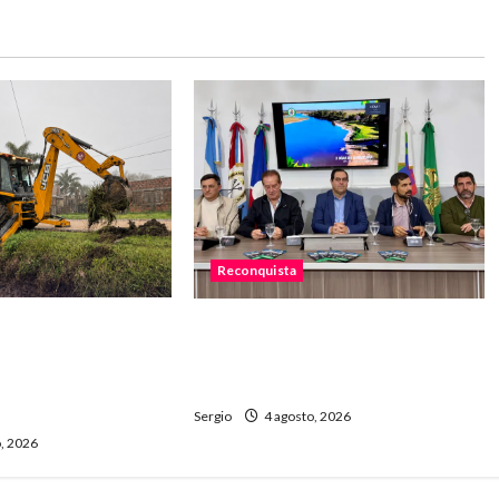
Reconquista
refuerza la
Presentaron el 1.º Encuentro de
desagües y prepara
Rodantes del Jaaukanigás que
e posibles lluvias
se realizará en Las Toscas
Sergio
4 agosto, 2026
, 2026