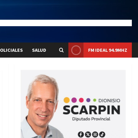
21.1
Liqui:
$1575.8
OLICIALES
SALUD
FM IDEAL 94.9MHZ