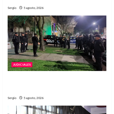
regional
Sergio
5 agosto, 2026
JUDICIALES
La Justicia rechazó la prisión preventiva y
liberó a dos acusados por disparos en
Avellaneda
Sergio
5 agosto, 2026