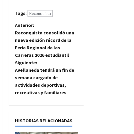
Tags:
Reconquista
N
Anterior:
Reconquista consolidó una
a
nueva edición récord de la
Feria Regional de las
v
Carreras 2026 estudiantil
e
Siguiente:
Avellaneda tendrá un fin de
g
semana cargado de
actividades deportivas,
a
recreativas y familiares
c
i
HISTORIAS RELACIONADAS
ó