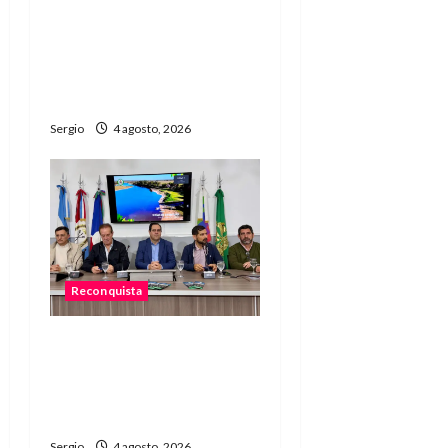
El Municipio refuerza la
limpieza de desagües y
prepara la ciudad ante
posibles lluvias intensas
Sergio
4 agosto, 2026
Reconquista
Presentaron el 1.º
Encuentro de Rodantes
del Jaaukanigás que se
realizará en Las Toscas
Sergio
4 agosto, 2026