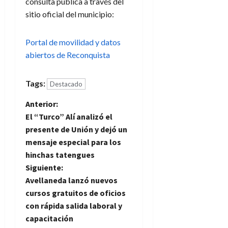
consulta pública a través del
sitio oficial del municipio:
Portal de movilidad y datos
abiertos de Reconquista
Tags:
Destacado
N
Anterior:
El “Turco” Alí analizó el
a
presente de Unión y dejó un
mensaje especial para los
v
hinchas tatengues
e
Siguiente:
Avellaneda lanzó nuevos
g
cursos gratuitos de oficios
con rápida salida laboral y
a
capacitación