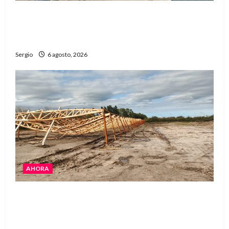
Una familia de barrio Martín Fierro sufrió la
voladura total del techo de su vivienda tras el
fuerte viento
Sergio
6 agosto, 2026
AHORA
El temporal causó daños en un galpón de
grandes dimensiones en la zona rural de
Avellaneda